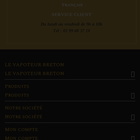
SERVICE CLIENT
Du lundi au vendredi de 9h à 18h
Tél : 02 99 68 37 10
LE VAPOTEUR BRETON
LE VAPOTEUR BRETON

Produits
Produits

Notre société
Notre société

Mon compte
Mon compte
