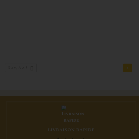
Nom, A à Z
1

LIVRAISON RAPIDE