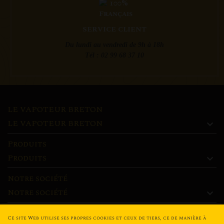
SERVICE CLIENT
Du lundi au vendredi de 9h à 18h
Tél : 02 99 68 37 10
LE VAPOTEUR BRETON
LE VAPOTEUR BRETON

Produits
Produits

Notre société
Notre société

Mon compte
Ce site Web utilise ses propres cookies et ceux de tiers, ce de manière à