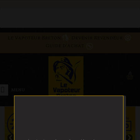
Le Vapoteur Breton
Devenir Revendeur
Guide d'achat
0
MENU