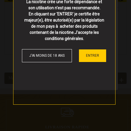
La nicotine crée une forte dépendance et
VEUILLEZ NOUS EXCUSER POUR LE
son utilisation n'est pas recommandée.
En cliquant sur 'ENTRER' je certifie être
DÉSAGRÉMENT.
majeur(e), être autorisé(e) par la législation
de mon pays à acheter des produits
Effectuez une nouvelle recherche
contenant de la nicotine.J'accepte les
conditions générales
.
J'AI MOINS DE 18 ANS
ENTRER
Matériel
(0)
LIVRAISON RAPIDE