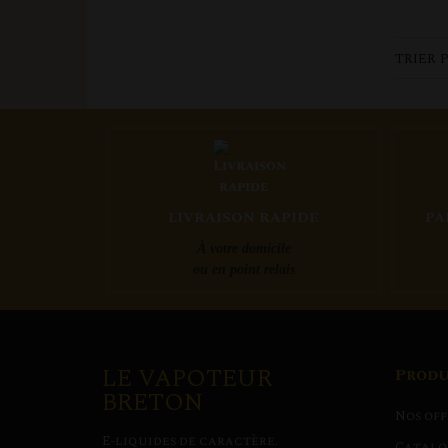
TRIER 
LIVRAISON RAPIDE
PA
À votre domicile
ou en point relais
LE VAPOTEUR
Produ
BRETON
Nos off
E-liquides de caractère.
Catalo