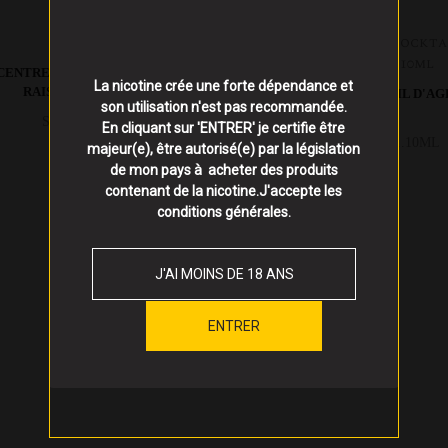
ENTRE BAIES ROUGES CASSIS
La nicotine crée une forte dépendance et
RAISIN NOIR 30ML
CONCENTRE COCKTAIL D'A
son utilisation n'est pas recommandée.
10ML
Savoureux !!!
En cliquant sur 'ENTRER' je certifie être
Orange,Citron,...10ML
majeur(e), être autorisé(e) par la législation
de mon pays à acheter des produits
contenant de la nicotine.J'accepte les
conditions générales
.
J'AI MOINS DE 18 ANS
ENTRER
15,90 €