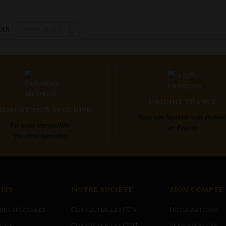
Nom, A à Z
PAR

ORIGINE FRANCE
IEMENT 100% SECURISÉ
Tous nos liquides sont élaboré
En toute tranquillité
en France
via carte bancaire
its
Notre société
Mon compte
res spéciales
Consulter les CGV
Informations
gue
Consulter les CGU
personnelles