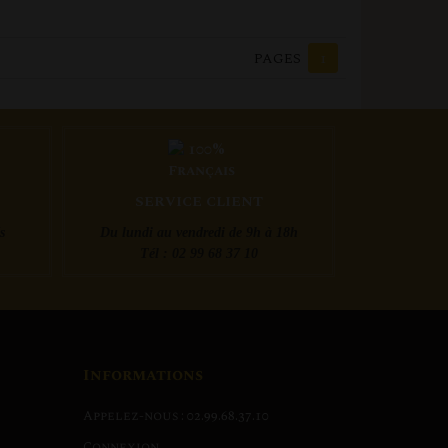
PAGES
1
SERVICE CLIENT
s
Du lundi au vendredi de 9h à 18h
Tél : 02 99 68 37 10
Informations
Appelez-nous :
02.99.68.37.10
Connexion