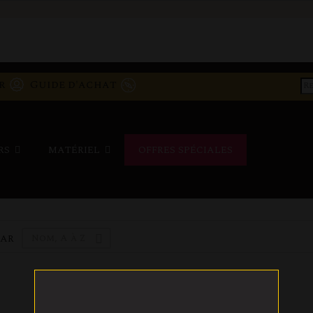
ur
Guide d'achat
ERS
MATÉRIEL
OFFRES SPÉCIALES
Nom, A à Z
PAR

6,90 €