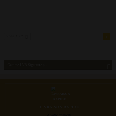
Nom, A à Z
1

Gamme LVB Signature
(2)
LIVRAISON RAPIDE
À votre domicile