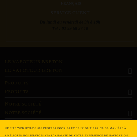
SERVICE CLIENT
Du lundi au vendredi de 9h à 18h
Tél : 02 99 68 37 10
LE VAPOTEUR BRETON
LE VAPOTEUR BRETON

Produits
Produits

Notre société
Notre société

Mon compte
Ce site Web utilise ses propres cookies et ceux de tiers, ce de manière à
Mon compte

améliorer nos services via l' analyse de votre expérience de navigation.