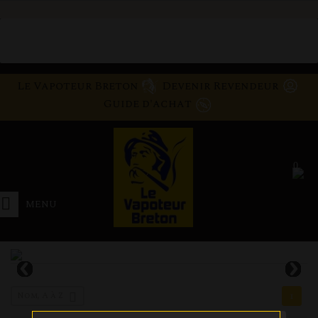
Le Vapoteur Breton
Devenir Revendeur
Guide d'achat
0
MENU
Nom, A à Z
1
