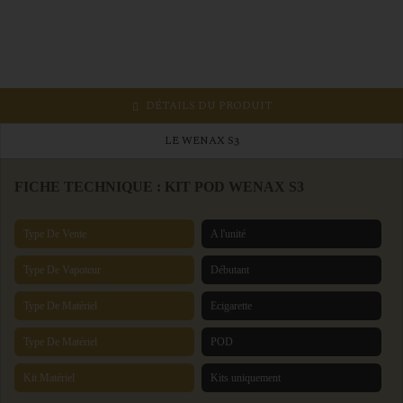
DÉTAILS DU PRODUIT
LE WENAX S3
FICHE TECHNIQUE :
KIT POD WENAX S3
Type De Vente
A l'unité
Type De Vapoteur
Débutant
Type De Matériel
Ecigarette
Type De Matériel
POD
Kit Matériel
Kits uniquement