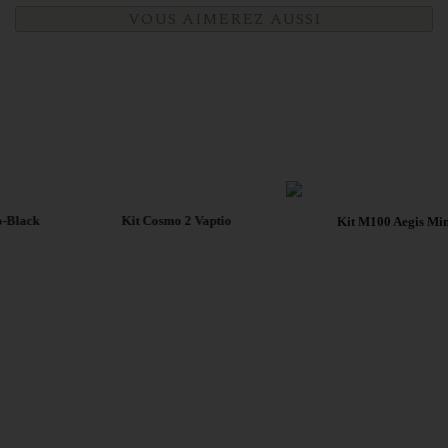
VOUS AIMEREZ AUSSI
26,90 €
51,92 €
o-Black
Kit Cosmo 2 Vaptio
Kit M100 Aegis Min