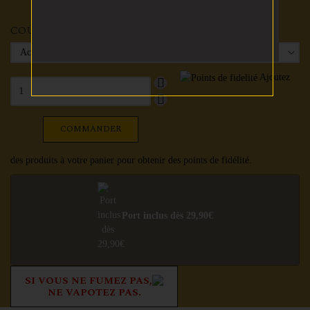
COULEUR
Ajoutez
COMMANDER
des produits à votre panier pour obtenir des points de fidélité.
Port inclus dès 29,90€
SI VOUS NE FUMEZ PAS,
NE VAPOTEZ PAS.